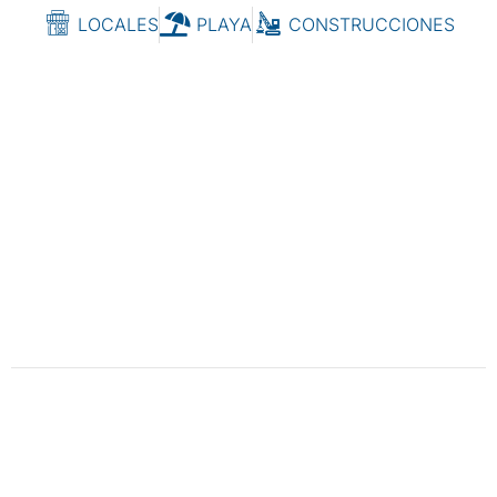
LOCALES
PLAYA
CONSTRUCCIONES
Tu Nuevo Estilo de Vida
VENTA DE CASAS, TERRENOS, TRAMITES Y
CONSTRUCCION.