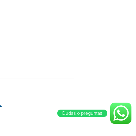
ayo casi esquina con 26
(653) 119 1126
Dudas o preguntas
(653) 207 8773
(653) 539 6153