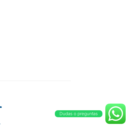
ayo casi esquina con 26
(653) 119 1126
Dudas o preguntas
(653) 207 8773
(653) 539 6153