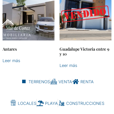
Antares
Guadalupe Victoria entre 9
y 10
Leer más
Leer más
TERRENOS
VENTA
RENTA
LOCALES
PLAYA
CONSTRUCCIONES