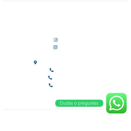
VENTA DE CASAS, TERRENOS, TRAMITES Y
CONSTRUCCION.
Facebook
Instagram
5 de mayo casi esquina con 26
(653) 119 1126
(653) 207 8773
(653) 539 6153
Dudas o preguntas
Powered by elementocero
©Inmobiliaria Mar de Cortez